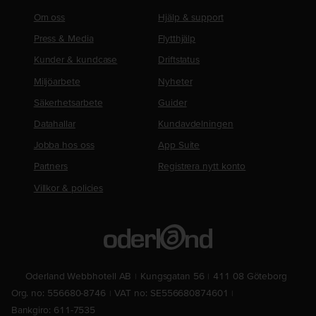
Om oss
Hjälp & support
Press & Media
Flytthjälp
Kunder & kundcase
Driftstatus
Miljöarbete
Nyheter
Säkerhetsarbete
Guider
Datahallar
Kundavdelningen
Jobba hos oss
App Suite
Partners
Registrera nytt konto
Villkor & policies
Oderland Webbhotell AB
Kungsgatan 56
411 08 Göteborg
Org. no: 556680-8746
VAT no: SE556680874601
Bankgiro: 611-7535