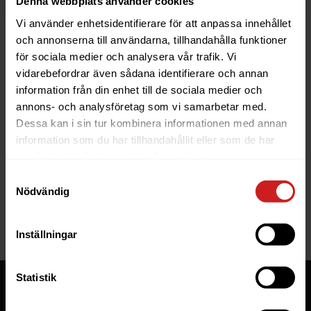
Denna webbplats använder cookies
Vi använder enhetsidentifierare för att anpassa innehållet
och annonserna till användarna, tillhandahålla funktioner
för sociala medier och analysera vår trafik. Vi
vidarebefordrar även sådana identifierare och annan
information från din enhet till de sociala medier och
The website you were trying to
annons- och analysföretag som vi samarbetar med.
reach has been suspended
Dessa kan i sin tur kombinera informationen med annan
information som du har tillhandahållit eller som de har
The website you have tried to access is suspended. Please
samlat in när du har använt deras tjänster.
contact the owner of the website for further information.
Samtyckesval
Nödvändig
If you are the owner of this website or domain please
read
this FAQ
that goes through the most common reasons for a
website to be suspended.
Inställningar
Statistik
Tjänster