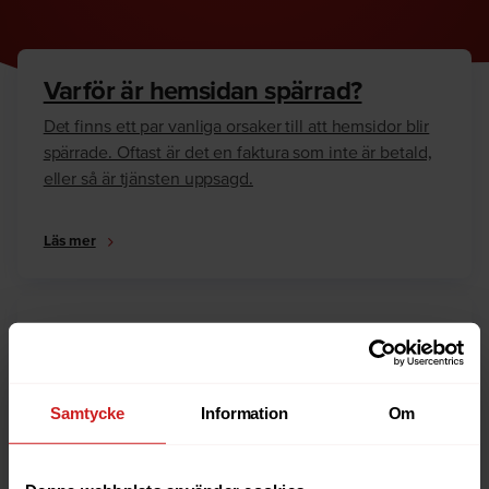
Varför är hemsidan spärrad?
Det finns ett par vanliga orsaker till att hemsidor blir
spärrade. Oftast är det en faktura som inte är betald,
eller så är tjänsten uppsagd.
Läs mer
Hur kan jag häva spärren?
Är du ägare till hemsidan eller domännamnet så har
vi skrivit en guide som går igenom dom vanligaste
Samtycke
Information
Om
anledningarna till varför en hemsida är spärrad.
Läs mer