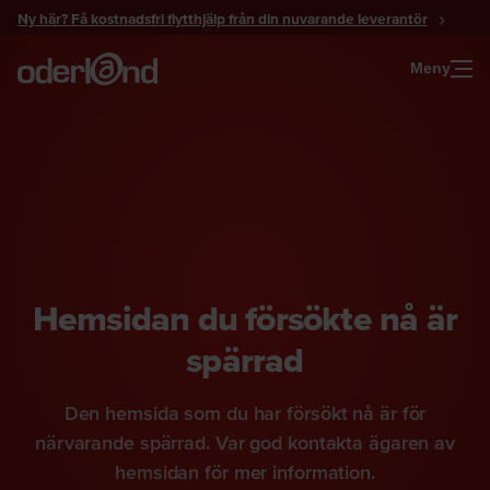
Gå
Ny här? Få kostnadsfri flytthjälp från din nuvarande leverantör
till
innehåll
Meny
Hemsidan du försökte nå är
spärrad
Den hemsida som du har försökt nå är för
närvarande spärrad. Var god kontakta ägaren av
hemsidan för mer information.