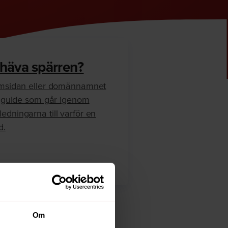
 häva spärren?
hemsidan eller domännamnet
en guide som går igenom
edningarna till varför en
d.
Om