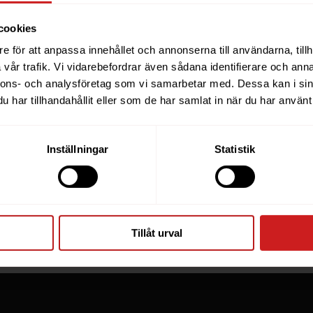
cookies
e för att anpassa innehållet och annonserna till användarna, tillh
ebsite you were trying to r
vår trafik. Vi vidarebefordrar även sådana identifierare och anna
nnons- och analysföretag som vi samarbetar med. Dessa kan i sin
een suspended
har tillhandahållit eller som de har samlat in när du har använt 
you have tried to access is suspended. Please contact th
Inställningar
Statistik
for further information.
he owner of this website or domain please
read this FAQ
th
 most common reasons for a website to be suspended.
Tillåt urval