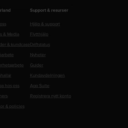
rland
Support & resurser
oss
Hjälp & support
ss & Media
Flytthjälp
der & kundcase
Driftstatus
öarbete
Nyheter
erhetsarbete
Guider
hallar
Kundavdelningen
ba hos oss
App Suite
ners
Registrera nytt konto
kor & policies