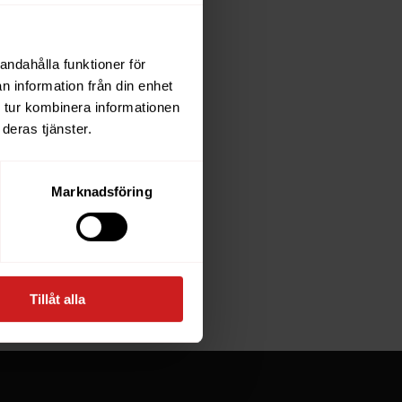
andahålla funktioner för
each
n information från din enhet
 tur kombinera informationen
deras tjänster.
e owner of
Marknadsföring
at goes
Tillåt alla