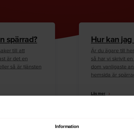
n spärrad?
Hur kan jag
ker till att
Är du ägare till 
ast är det en
så har vi skrivit 
ller så är tjänsten
dom vanligaste anl
hemsida är spärra
Läs mer
Information