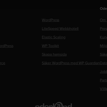
Ode
WordPress
Om 
LiteSpeed Webbhotell
Pre
Elastic Scaling
Kun
rdPress
WP Toolkit
Milj
Skapa hemsida
Säk
rce
Säker WordPress med WP Guardian
Data
Job
Part
Vill