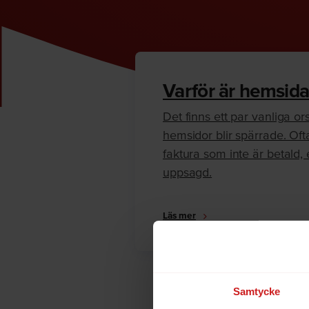
Varför är hemsida
Det finns ett par vanliga orsa
hemsidor blir spärrade. Oft
faktura som inte är betald, e
uppsagd.
Läs mer
Samtycke