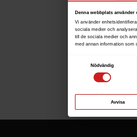
Denna webbplats använder 
Vi använder enhetsidentifierar
The w
sociala medier och analysera 
till de sociala medier och a
has b
med annan information som du 
Samtyckesval
The website 
Nödvändig
the website 
If you are t
through the
Avvisa