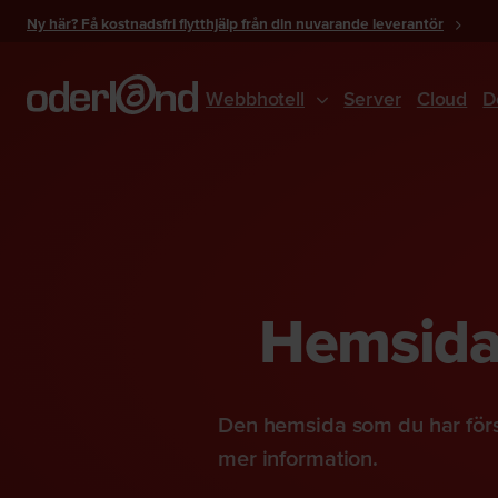
Gå
Ny här? Få kostnadsfri flytthjälp från din nuvarande leverantör
till
innehåll
Webbhotell
Server
Cloud
D
Hemsidan
Den hemsida som du har förs
mer information.