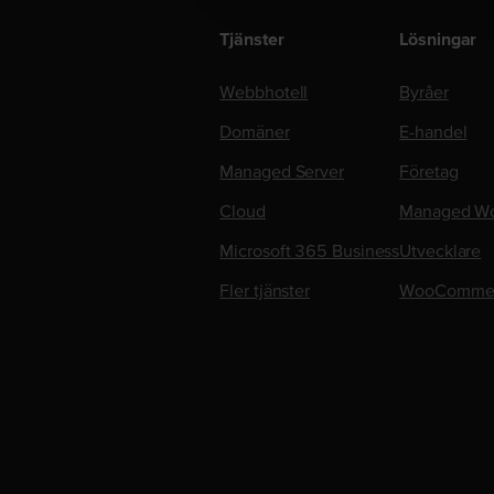
Tjänster
Lösningar
Webbhotell
Byråer
Domäner
E-handel
Managed Server
Företag
Cloud
Managed Wo
Microsoft 365 Business
Utvecklare
Fler tjänster
WooComme