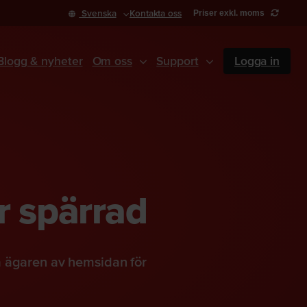
Svenska
Kontakta oss
Priser exkl. moms
Blogg & nyheter
Om oss
Support
Logga in
r spärrad
a ägaren av hemsidan för